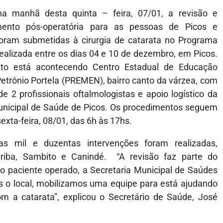
 na manhã desta quinta – feira, 07/01, a revisão e
ento pós-operatória para as pessoas de Picos e
foram submetidas à cirurgia de catarata no Programa
realizada entre os dias 04 e 10 de dezembro, em Picos.
to está acontecendo Centro Estadual de Educação
Petrônio Portela (PREMEN), bairro canto da várzea, com
e 2 profissionais oftalmologistas e apoio logístico da
unicipal de Saúde de Picos. Os procedimentos seguem
xta-feira, 08/01, das 6h às 17hs.
s mil e duzentas intervenções foram realizadas,
ariba, Sambito e Canindé. “A revisão faz parte do
 paciente operado, a Secretaria Municipal de Saúdes
s o local, mobilizamos uma equipe para está ajudando
m a catarata”, explicou o Secretário de Saúde, José