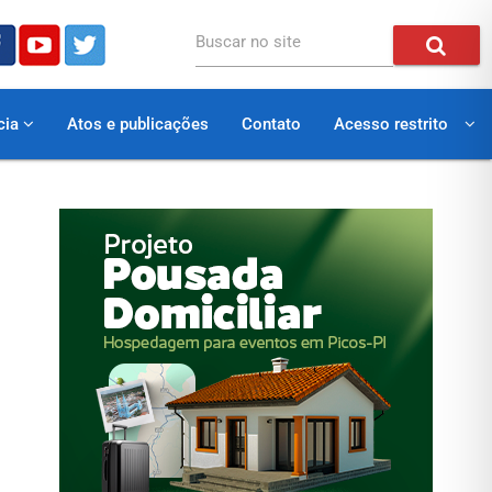
Buscar no site
cia
Atos e publicações
Contato
Acesso restrito