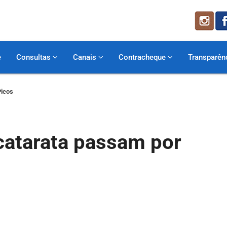
e
Consultas
Canais
Contracheque
Transparên
Picos
catarata passam por