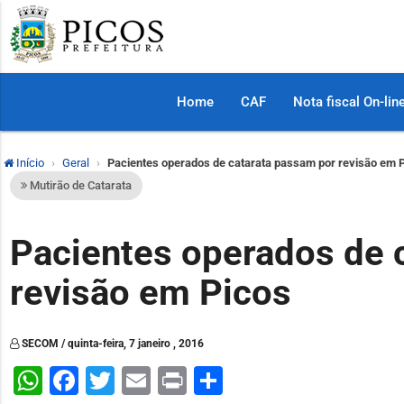
Home
CAF
Nota fiscal On-lin
Início
Geral
Pacientes operados de catarata passam por revisão em 
Mutirão de Catarata
Pacientes operados de 
revisão em Picos
SECOM / quinta-feira, 7 janeiro , 2016
WhatsApp
Facebook
Twitter
Email
Print
Share