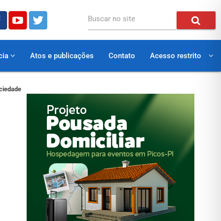
Buscar no site
cia
Atos e publicações
Contato
Acesso restrito
ociedade