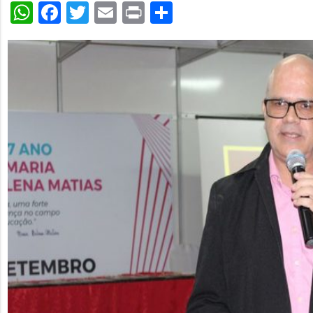
WhatsApp
Facebook
Twitter
Email
Print
Share