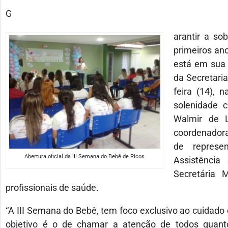
G
arantir a so
primeiros an
está em sua 
da Secretari
feira (14), 
solenidade 
Walmir de L
coordenadora
de represe
Abertura oficial da III Semana do Bebê de Picos
Assistência
Secretária 
profissionais de saúde.
“A III Semana do Bebê, tem foco exclusivo ao cuidad
objetivo é o de chamar a atenção de todos quanto 