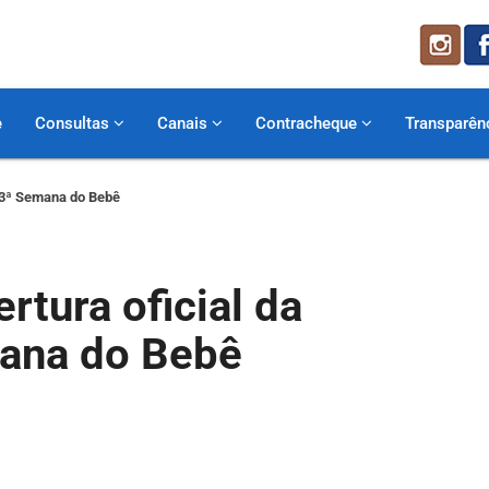
e
Consultas
Canais
Contracheque
Transparên
a 3ª Semana do Bebê
rtura oficial da
ana do Bebê