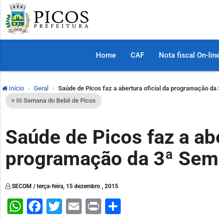
Home
CAF
Nota fiscal On-lin
Início
Geral
Saúde de Picos faz a abertura oficial da programação d
III Semana do Bebê de Picos
Saúde de Picos faz a abe
programação da 3ª Sem
SECOM / terça-feira, 15 dezembro , 2015
WhatsApp
Facebook
Twitter
Email
Print
Share