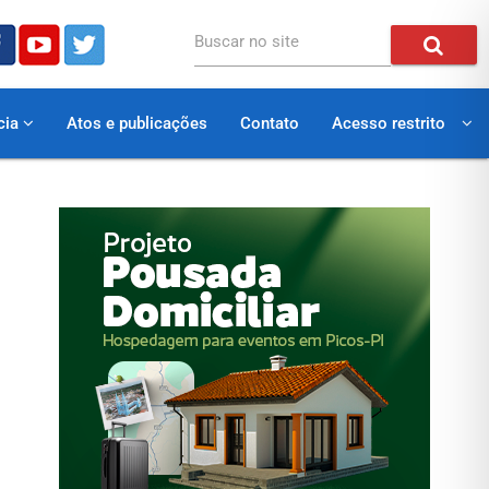
Buscar no site
cia
Atos e publicações
Contato
Acesso restrito