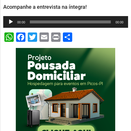
Acompanhe a entrevista na íntegra!
Tocador
00:00
00:00
de
WhatsApp
Facebook
Twitter
Email
Print
Share
áudio