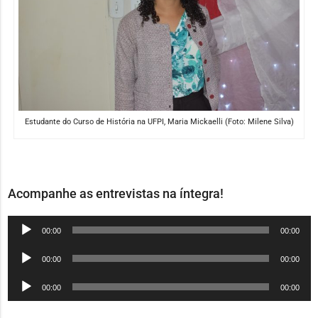
Estudante do Curso de História na UFPI, Maria Mickaelli (Foto: Milene Silva)
Acompanhe as entrevistas na íntegra!
Tocador
00:00
00:00
de
Tocador
00:00
00:00
áudio
de
Tocador
00:00
00:00
áudio
de