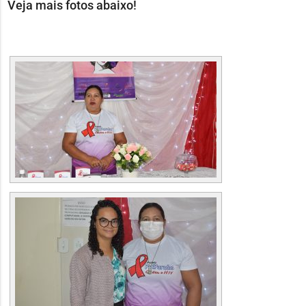
áudio
Veja mais fotos abaixo!