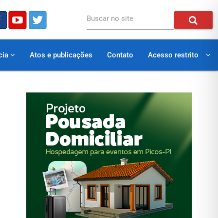
Buscar no site
cia
Atos e publicações
Contato
Acesso restrito