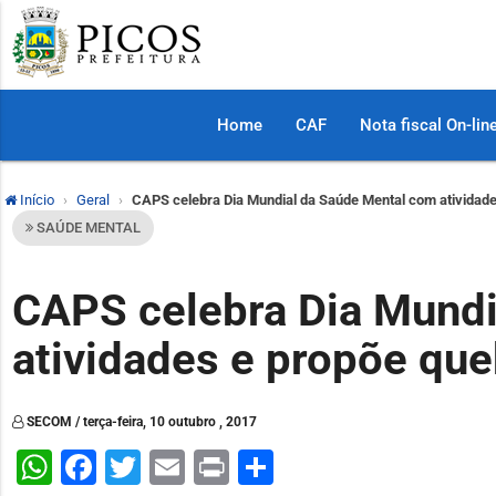
Home
CAF
Nota fiscal On-lin
Início
Geral
CAPS celebra Dia Mundial da Saúde Mental com atividad
SAÚDE MENTAL
CAPS celebra Dia Mundi
atividades e propõe qu
SECOM / terça-feira, 10 outubro , 2017
WhatsApp
Facebook
Twitter
Email
Print
Share