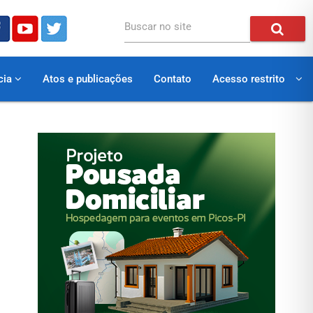
Buscar no site
cia
Atos e publicações
Contato
Acesso restrito