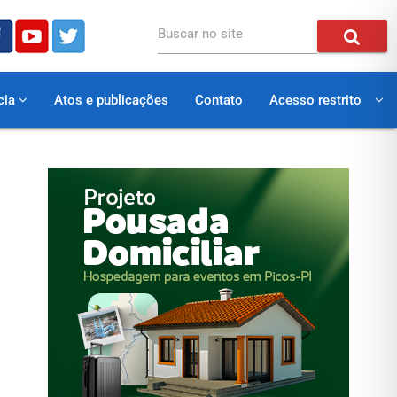
Buscar no site
cia
Atos e publicações
Contato
Acesso restrito