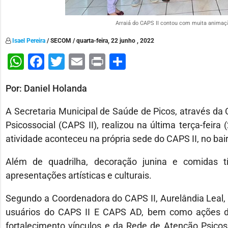
Arraiá do CAPS II contou com muita animaçã
Isael Pereira
/ SECOM / quarta-feira, 22 junho , 2022
WhatsApp
Facebook
Twitter
Email
Print
Share
Por: Daniel Holanda
A Secretaria Municipal de Saúde de Picos, através d
Psicossocial (CAPS II), realizou na última terça-feir
atividade aconteceu na própria sede do CAPS II, no bair
Além de quadrilha, decoração junina e comidas t
apresentações artísticas e culturais.
Segundo a Coordenadora do CAPS II, Aurelândia Leal, 
usuários do CAPS II E CAPS AD, bem como ações de
fortalecimento vínculos e da Rede de Atenção Psico