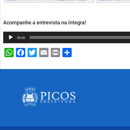
Acompanhe a entrevista na íntegra!
Tocador
00:00
de
WhatsApp
Facebook
Twitter
Email
Print
Share
áudio