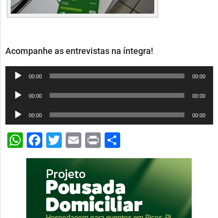
Acompanhe as entrevistas na íntegra!
Tocador
00:00
00:00
de
Tocador
00:00
00:00
áudio
de
Tocador
00:00
00:00
áudio
de
WhatsApp
Facebook
Twitter
Email
Print
Share
áudio