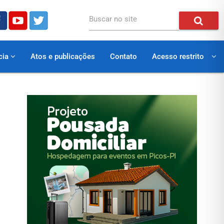
Buscar no site
cia
Atos e publicações
Contato
Acesso restrito