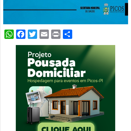
WhatsApp
Facebook
Twitter
Email
Print
Share