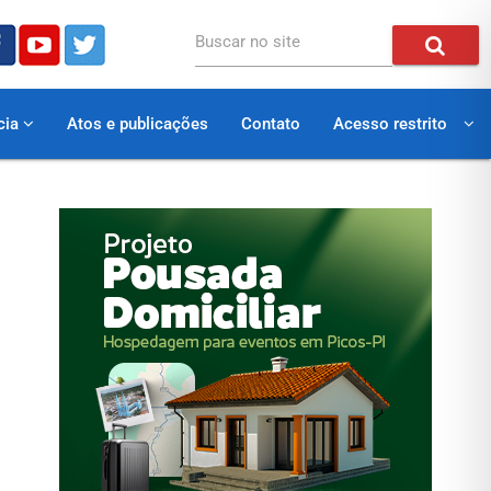
Buscar no site
cia
Atos e publicações
Contato
Acesso restrito