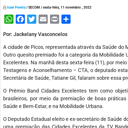
Isael Pereira
/ SECOM / sexta-feira, 11 novembro , 2022
WhatsApp
Facebook
Twitter
Email
Print
Share
Por: Jackelany Vasconcelos
A cidade de Picos, representada através da Saúde do M
Outro quesito premiado foi a categoria da Mobilidad
Excelentes. Na manhã desta sexta-feira (11), por meio
Testagens e Aconselhamento – CTA, o deputado estadual
Secretária de Saúde, Tatiane Gil, falaram sobre essa p
O Prêmio Band Cidades Excelentes tem como objetivo
brasileiros, por meio da premiação de boas práticas 
Saúde e Bem-Estar, e na Mobilidade Urbana.
O Deputado Estadual eleito e ex-secretário de Saúde do 
uma premiação das Cidades Excelentes da TV Bandeir