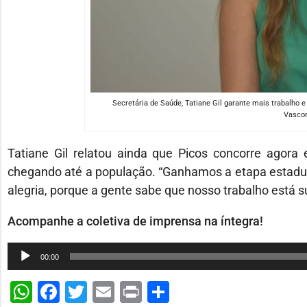
Secretária de Saúde, Tatiane Gil garante mais trabalho 
Vascon
Tatiane Gil relatou ainda que Picos concorre agora 
chegando até a população. “Ganhamos a etapa estadu
alegria, porque a gente sabe que nosso trabalho está s
Acompanhe a coletiva de imprensa na íntegra!
Tocador
00:00
de
WhatsApp
Facebook
Twitter
Email
Print
Share
áudio