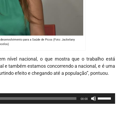
e desenvolvimento para a Saúde de Picos (Foto: Jackelany
celos)
em nível nacional, o que mostra que o trabalho está
al e também estamos concorrendo a nacional, e é uma
urtindo efeito e chegando até a população”, pontuou.
Use
00:00
as
setas
para