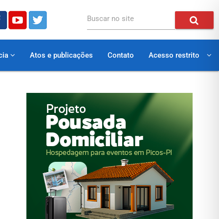
Buscar no site
cia
Atos e publicações
Contato
Acesso restrito