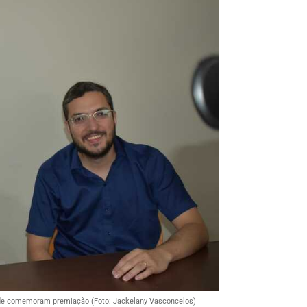
úde comemoram premiação (Foto: Jackelany Vasconcelos)