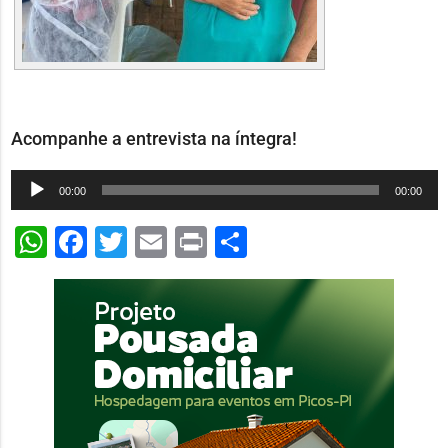
Acompanhe a entrevista na íntegra!
Tocador
00:00
00:00
de
WhatsApp
Facebook
Twitter
Email
Print
Share
áudio