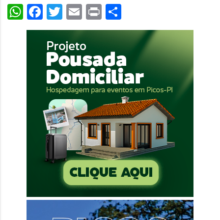
WhatsApp
Facebook
Twitter
Email
Print
Share
áudio