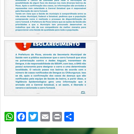
WhatsApp
Facebook
Twitter
Email
Print
Share