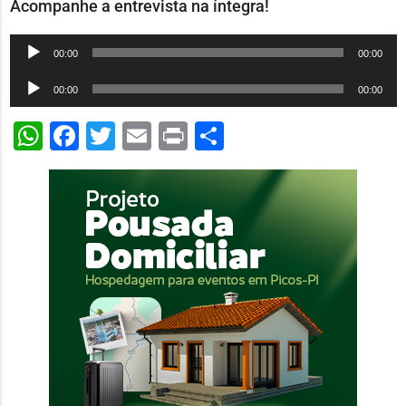
Acompanhe a entrevista na íntegra!
Tocador
00:00
00:00
de
Tocador
00:00
00:00
áudio
de
WhatsApp
Facebook
Twitter
Email
Print
Share
áudio