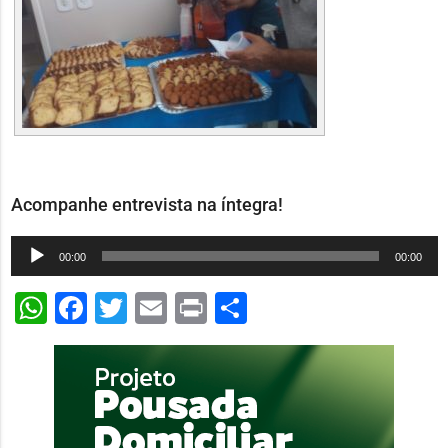
Acompanhe entrevista na íntegra!
Tocador
00:00
00:00
de
WhatsApp
Facebook
Twitter
Email
Print
Share
áudio