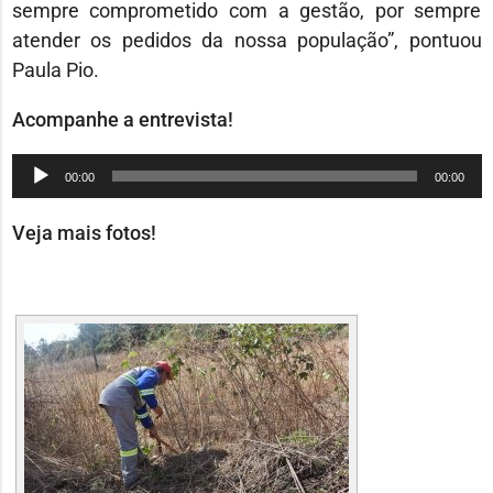
sempre comprometido com a gestão, por sempre
atender os pedidos da nossa população”, pontuou
Paula Pio.
Acompanhe a entrevista!
Tocador
00:00
00:00
de
áudio
Veja mais fotos!