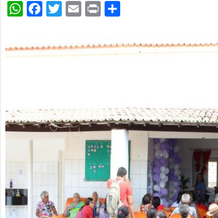
WhatsApp
Facebook
Twitter
Email
Print
Share