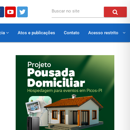
Buscar no site
cia
Atos e publicações
Contato
Acesso restrito