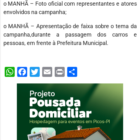
o MANHÃ
–
Foto oficial com representantes e atores
envolvidos na camp
anha;
o
MANHÃ
–
A
presentação de faixa sobre o tema da
campanha,
durante a
passagem dos carros e
pessoas
, em frente à Prefeitura Municipal.
WhatsApp
Facebook
Twitter
Email
Print
Share