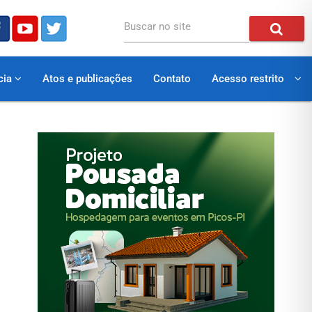
Buscar no site
cia
Atos e publicações
Contato
Acesso restrito