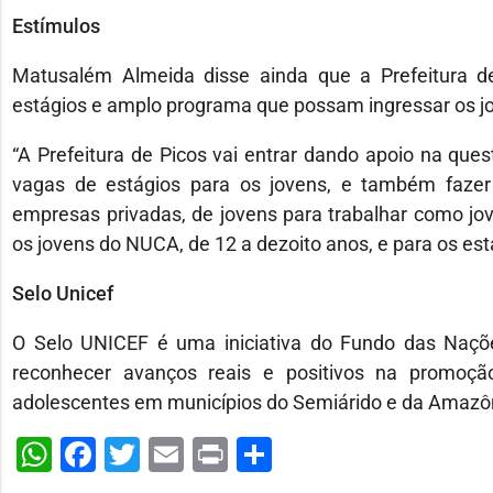
Estímulos
Matusalém Almeida disse ainda que a Prefeitura d
estágios e amplo programa que possam ingressar os j
“A Prefeitura de Picos vai entrar dando apoio na ques
vagas de estágios para os jovens, e também faze
empresas privadas, de jovens para trabalhar como jove
os jovens do NUCA, de 12 a dezoito anos, e para os está
Selo Unicef
O Selo UNICEF é uma iniciativa do Fundo das Naçõe
reconhecer avanços reais e positivos na promoção,
adolescentes em municípios do Semiárido e da Amazôni
WhatsApp
Facebook
Twitter
Email
Print
Share