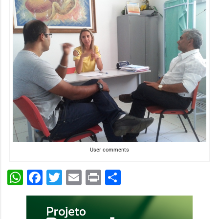
User comments
WhatsApp
Facebook
Twitter
Email
Print
Share