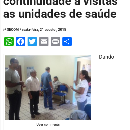
continuidade à visitas
as unidades de saúde
SECOM / sexta-feira, 21 agosto , 2015
WhatsApp
Facebook
Twitter
Email
Print
Share
Dando
User comments