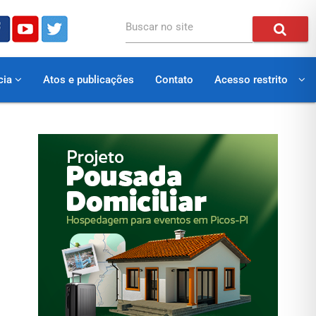
Buscar no site
cia
Atos e publicações
Contato
Acesso restrito