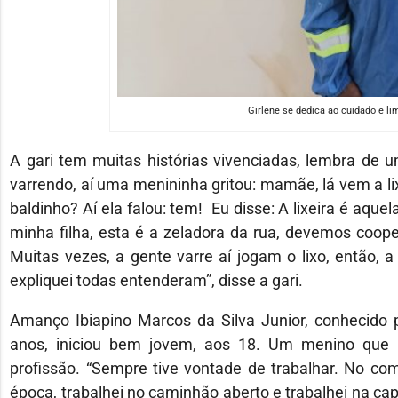
Girlene se dedica ao cuidado e li
A gari tem muitas histórias vivenciadas, lembra de u
varrendo, aí uma menininha gritou: mamãe, lá vem a lixe
baldinho? Aí ela falou: tem! Eu disse: A lixeira é aquel
minha filha, esta é a zeladora da rua, devemos cooper
Muitas vezes, a gente varre aí jogam o lixo, então, 
expliquei todas entenderam”, disse a gari.
Amanço Ibiapino Marcos da Silva Junior, conhecido 
anos, iniciou bem jovem, aos 18. Um menino que l
profissão. “Sempre tive vontade de trabalhar. No com
época, trabalhei no caminhão aberto e trabalhei na ca