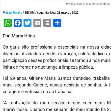
Profissionais atuam diariamente na 
Isael Pereira
/ SECOM / segunda-feira, 28 março , 2022
WhatsApp
Facebook
Twitter
Email
Print
Share
Por: Maria Hilda
Os garis são profissionais essenciais na nossa ci
diversas atividades: desde a varrição, coleta de lixos
participação desses profissionais se tornou ainda mai
linha de frente no que tange a limpeza pública.
Há 29 anos, Girlene Maria Santos Cântideo, trabalha 
mas, segundo Girlene, nunca desistiu de sonhar. A f
coragem e entusiasmo ao trabalhar.
“A motivação do meu serviço é que criei meus fil
maravilhosa. Quando me separei do meu marido há 32 