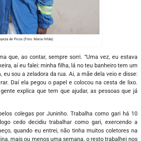
mpeza de Picos (Foto: Maria Hilda)
ma que, ao contar, sempre sorri. “Uma vez, eu estava
ira, aí eu falei: minha filha, lá no teu banheiro tem um
a, eu sou a zeladora da rua. Ai, a mãe dela veio e disse:
ar. Daí ela pegou o papel e colocou na cesta de lixo.
a gente explica que tem que ajudar, as pessoas que já
pelos colegas por Juninho. Trabalha como gari há 10
ogo cedo decidiu trabalhar como gari, exercendo a
eço, quando eu entrei, não tinha muitos coletores na
pina, mais ou menos uma semana, o resto trabalhei nos