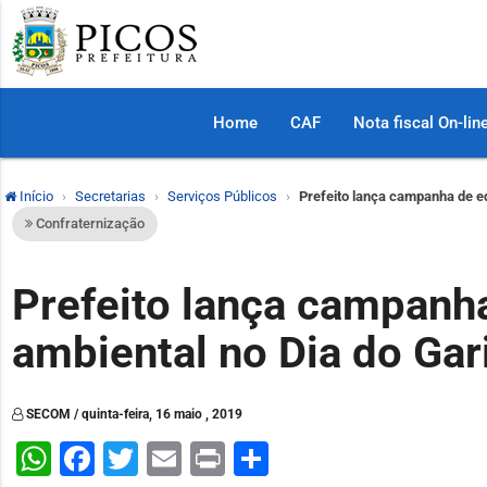
Home
CAF
Nota fiscal On-lin
Início
Secretarias
Serviços Públicos
Prefeito lança campanha de e
Confraternização
Prefeito lança campanh
ambiental no Dia do Gar
SECOM / quinta-feira, 16 maio , 2019
WhatsApp
Facebook
Twitter
Email
Print
Share