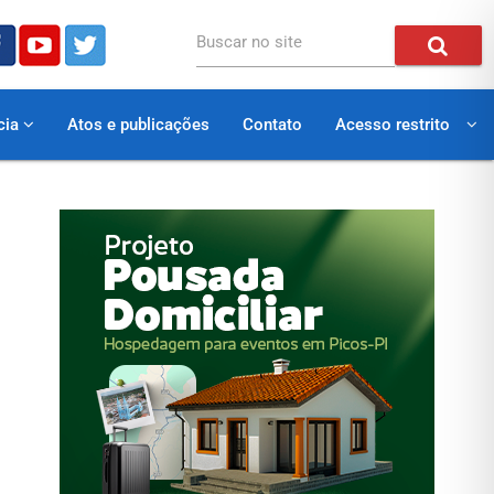
Buscar no site
cia
Atos e publicações
Contato
Acesso restrito