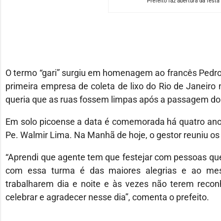
Prefeito faz abertura da fest
O termo “gari” surgiu em homenagem ao francês Pedro A
primeira empresa de coleta de lixo do Rio de Janeiro
queria que as ruas fossem limpas após a passagem do
Em solo picoense a data é comemorada há quatro anos,
Pe. Walmir Lima. Na Manhã de hoje, o gestor reuniu os
“Aprendi que agente tem que festejar com pessoas qu
com essa turma é das maiores alegrias e ao mes
trabalharem dia e noite e às vezes não terem recon
celebrar e agradecer nesse dia”, comenta o prefeito.