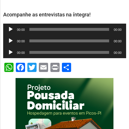
Acompanhe as entrevistas na íntegra!
Tocador
00:00
00:00
de
Tocador
00:00
00:00
áudio
de
Tocador
00:00
00:00
áudio
de
WhatsApp
Facebook
Twitter
Email
Print
Share
áudio