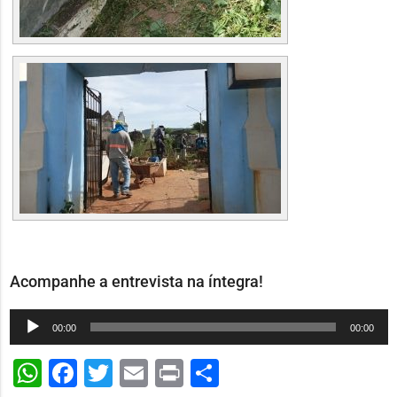
Acompanhe a entrevista na íntegra!
Tocador
00:00
00:00
de
WhatsApp
Facebook
Twitter
Email
Print
Share
áudio