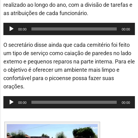
realizado ao longo do ano, com a divisão de tarefas e
as atribuições de cada funcionário.
Tocador
00:00
00:00
de
áudio
O secretário disse ainda que cada cemitério foi feito
um tipo de serviço como caiação de paredes no lado
externo e pequenos reparos na parte interna. Para ele
o objetivo é oferecer um ambiente mais limpo e
confortável para o picoense possa fazer suas
orações.
Tocador
00:00
00:00
de
áudio