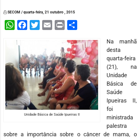
SECOM / quarta-feira, 21 outubro , 2015
WhatsApp
Facebook
Twitter
Email
Print
Share
Na manhã
desta
quarta-feira
(21), na
Unidade
Básica de
Saúde
Ipueiras II,
foi
Unidade Básica de Saúde Ipueiras II
ministrada
palestra
sobre a importância sobre o câncer de mama, o