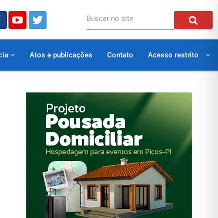
Buscar no site
cia
Atos e publicações
Contato
Acesso restrito