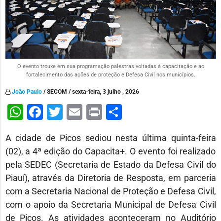
O evento trouxe em sua programação palestras voltadas à capacitação e ao
fortalecimento das ações de proteção e Defesa Civil nos municípios.
João Paulo
/ SECOM / sexta-feira, 3 julho , 2026
WhatsApp
Facebook
Twitter
Email
Print
Share
A cidade de Picos sediou nesta última quinta-feira
(02), a 4ª edição do Capacita+. O evento foi realizado
pela SEDEC (Secretaria de Estado da Defesa Civil do
Piauí), através da Diretoria de Resposta, em parceria
com a Secretaria Nacional de Proteção e Defesa Civil,
com o apoio da Secretaria Municipal de Defesa Civil
de Picos. As atividades aconteceram no Auditório