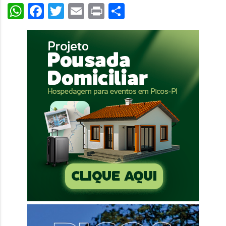
WhatsApp
Facebook
Twitter
Email
Print
Share