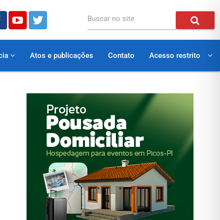
Buscar no site
cia
Atos e publicações
Contato
Acesso restrito