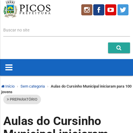
Buscar no site
Início
Sem categoria
Aulas do Cursinho Municipal iniciaram para 100
jovens
PREPARATÓRIO
Aulas do Cursinho