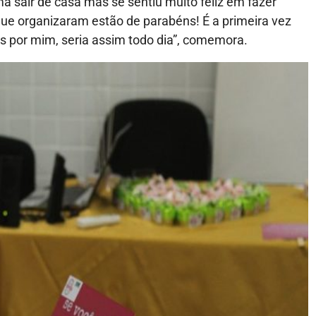
 sair de casa mas se sentiu muito feliz em fazer
 que organizaram estão de parabéns! É a primeira vez
s por mim, seria assim todo dia”, comemora.