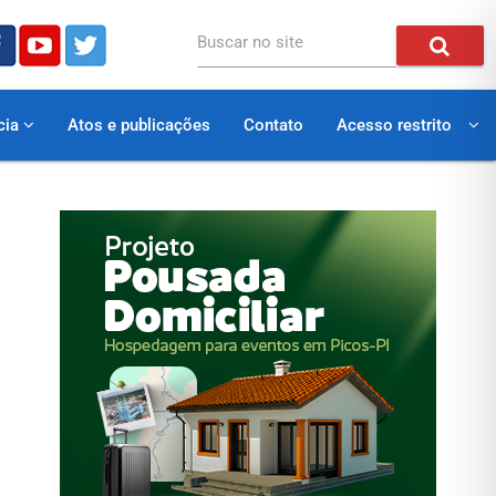
Buscar no site
cia
Atos e publicações
Contato
Acesso restrito