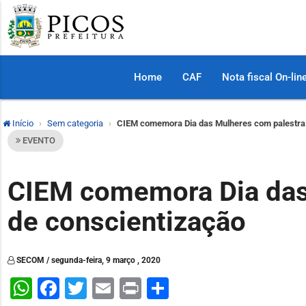
Home
CAF
Nota fiscal On-lin
Início
Sem categoria
CIEM comemora Dia das Mulheres com palestra 
EVENTO
CIEM comemora Dia das
de conscientização
SECOM / segunda-feira, 9 março , 2020
WhatsApp
Facebook
Twitter
Email
Print
Share