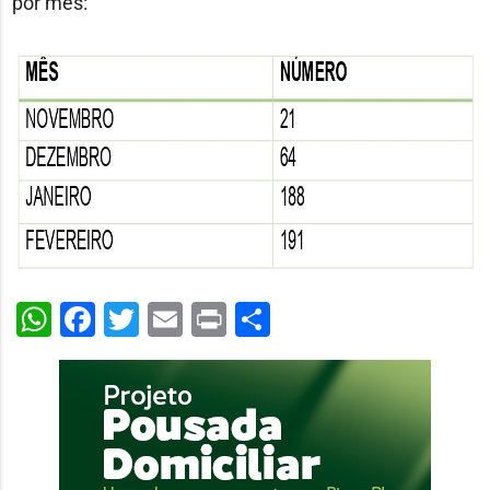
por mês:
WhatsApp
Facebook
Twitter
Email
Print
Share