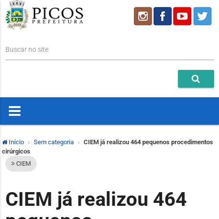
Buscar no site
Início
Sem categoria
CIEM já realizou 464 pequenos procedimentos
cirúrgicos
CIEM
CIEM já realizou 464