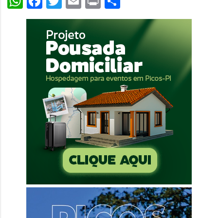
WhatsApp
Facebook
Twitter
Email
Print
Share