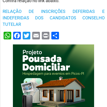
Confira relação no link abaixo.
RELAÇÃO DE INSCRIÇÕES DEFERIDAS E
INDEFERIDAS DOS CANDIDATOS CONSELHO
TUTELAR
WhatsApp
Facebook
Twitter
Email
Print
Share