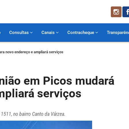
e
Consultas
Canais
Contracheque
Transparên
ara novo endereço e ampliará serviços
União em Picos mudará
pliará serviços
 1511, no bairro Canto da Várzea.