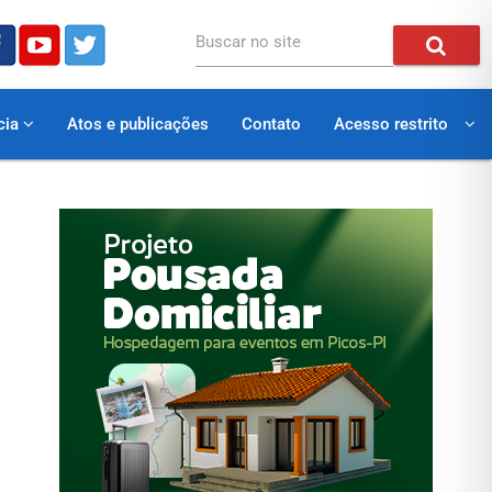
Buscar no site
cia
Atos e publicações
Contato
Acesso restrito