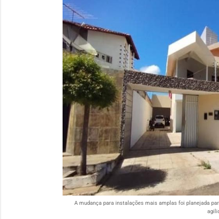
A mudança para instalações mais amplas foi planejada par
agili