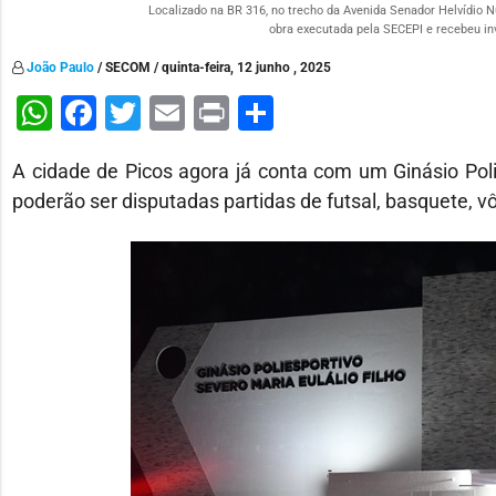
Localizado na BR 316, no trecho da Avenida Senador Helvídio Nu
obra executada pela SECEPI e recebeu in
João Paulo
/ SECOM / quinta-feira, 12 junho , 2025
WhatsApp
Facebook
Twitter
Email
Print
Share
A cidade de Picos agora já conta com um Ginásio Pol
poderão ser disputadas partidas de futsal, basquete, vô