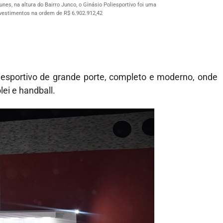
nes, na altura do Bairro Junco, o Ginásio Poliesportivo foi uma
vestimentos na ordem de R$ 6.902.912,42
iesportivo de grande porte, completo e moderno, onde
lei e handball.