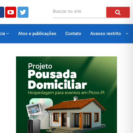
Buscar no site
cia
Atos e publicações
Contato
Acesso restrito