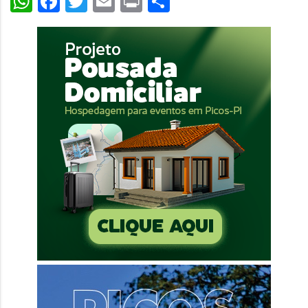
WhatsApp
Facebook
Twitter
Email
Print
Share