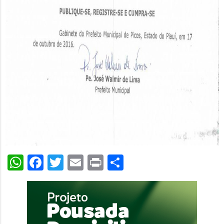
WhatsApp
Facebook
Twitter
Email
Print
Share