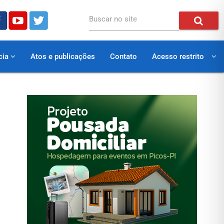
Buscar no site
cia
Atos e publicações
Contato
Acesso restrito