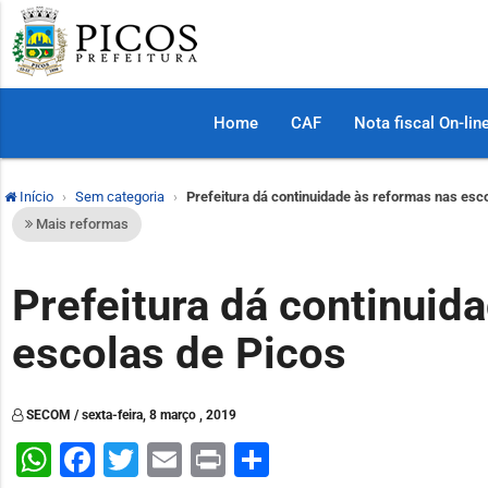
Home
CAF
Nota fiscal On-lin
Início
Sem categoria
Prefeitura dá continuidade às reformas nas esc
Mais reformas
Prefeitura dá continuid
escolas de Picos
SECOM / sexta-feira, 8 março , 2019
WhatsApp
Facebook
Twitter
Email
Print
Share