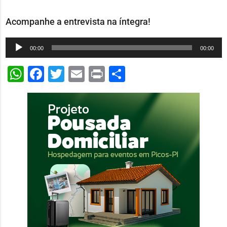
Acompanhe a entrevista na íntegra!
Tocador
00:00
00:00
de
WhatsApp
Facebook
Twitter
Email
Print
Share
áudio