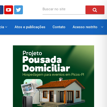
Buscar no site
cia
Atos e publicações
Contato
Acesso restrito