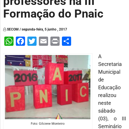
professores na III
Formação do Pnaic
SECOM / segunda-feira, 5 junho , 2017
WhatsApp
Facebook
Twitter
Email
Print
Share
A
Secretaria
Municipal
de
Educação
realizou
neste
sábado
(03), o III
Foto: Gilciene Monteiro
Seminário