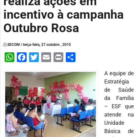
realiza ações em
incentivo à campanha
Outubro Rosa
SECOM / terça-feira, 27 outubro , 2015
WhatsApp
Facebook
Twitter
Email
Print
Share
A equipe de
Estratégia
de Saúde
da Família
– ESF que
atende na
Unidade
Básica de