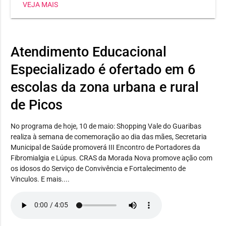
VEJA MAIS
Heli Nunes, já conquistou três medalhas, sendo dois
ouros e uma prata. Já a estudante Maria Jhulya
conseguiu duas pratas em corrida 150m e salto em
distância. E Wilker Eduardo levou bronze no lançamento
Atendimento Educacional
de disco.
Especializado é ofertado em 6
escolas da zona urbana e rural
de Picos
No programa de hoje, 10 de maio: Shopping Vale do Guaribas
realiza à semana de comemoração ao dia das mães, Secretaria
Municipal de Saúde promoverá III Encontro de Portadores da
Fibromialgia e Lúpus. CRAS da Morada Nova promove ação com
os idosos do Serviço de Convivência e Fortalecimento de
Vínculos. E mais....