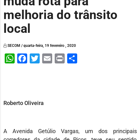
muda rota para
melhoria do trânsito
local
SECOM / quarta-feira, 19 fevereiro , 2020
WhatsApp
Facebook
Twitter
Email
Print
Share
Roberto Oliveira
A Avenida Getúlio Vargas, um dos principais
corredores da cidade de Picos, teve seu sentido