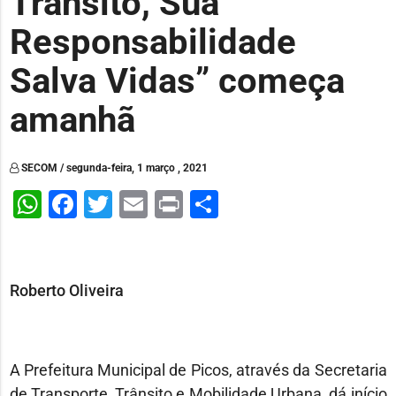
Trânsito, Sua
Responsabilidade
Salva Vidas” começa
amanhã
SECOM / segunda-feira, 1 março , 2021
WhatsApp
Facebook
Twitter
Email
Print
Share
Roberto Oliveira
A Prefeitura Municipal de Picos, através da Secretaria
de Transporte, Trânsito e Mobilidade Urbana, dá início